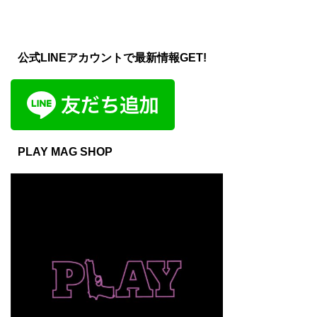
BAD HOPはある意味では「川崎
日本語ラップってそんな単純なも
が世界チャートを席巻し、千葉雄
SILENT KILLA JOINT（サイレン
生まれHI ...
のじゃないんです。 MC漢が”根
喜の「チーム友達」が国境を越え
ト キラ ジョイント）は、兵庫
暗、アングラ、文学系、 ...
る中、私たちは今、日本語ラップ
県淡路島出身で1994年7月18日生
の「到達点」を目撃しています。
まれのラッパーです。 中学時代
公式LINEアカウントで最新情報GET!
しかし、その輝かしい現在は、
から素行の悪さは折り紙付きで、
40年以上前の先人たちの「狂気
悪のサラブレッドだった彼。 そ
的な実験」から始まりました。
の素行の悪さは、2016年7月に傷
「日本語ラップっていつ始まった
害監禁事件を引き起こし翌2017
の？」 その問いに答えるべく、
年から2年9か月間の服役も経験
1981年から2025年まで、5年刻
した筋金入り。 しかも刑務所の
みでその歴史を徹底解説していき
中でロヒブノールという薬の中毒
PLAY MAG SHOP
ます。すべてが未知だった黎明期
になってしまうという強烈な男で
（1981-1985）を紐解きます。 --
した。 この薬は不眠症に対する
- 1981年：世界を震撼させた ...
処方薬として手に入るのですが、
薬を砕いて鼻から吸 ...