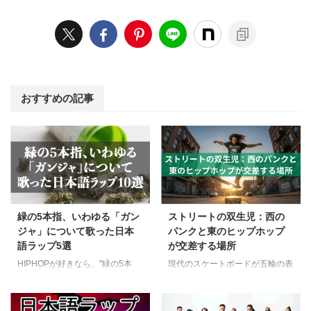
おすすめの記事
緑の5本指、いわゆる「ガン
ストリートの双生児：西の
ジャ」について歌った日本
パンクと東のヒップホップ
語ラップ5選
が交差する場所
HIPHOPが好きなら、"緑の5本
現代のスケートボードが五輪の表
指"と聞けば多分すぐ"アレ"のこと
彰台に輝く姿を見て、先人たちは
だ!となることでしょう。 そう、
何を思うだろうか。 80年代、カ
大麻です。 大麻は、ガンジャ、
リフォルニア。スケートボードは