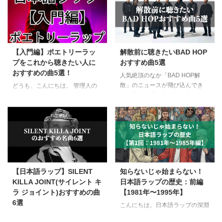
ウィード、草、ハッパ、チョコ、
スポーツなどではなく、社会から
野菜、420、メリージェーン、カ
排斥された「はみ出し者（アウト
ンナビス、緑などさまざまな呼び
サイダー）」たちの狂気的な儀式
方があります。 日本では禁止さ
だった。 西海岸の狂気：コンク
れているものではありますが、ラ
リートを切り裂くパンクの「牙」
【入門編】ポエトリーラッ
解散前に聴きたいBAD HOP
ッパーの中にはたびたび大麻取締
1. 聖地バッドランズ：不法侵入と
プをこれから聴きたい人に
おすすめ曲5選
法違反で逮捕者が出るなど、
プールの轟音 70年代後半の干ば
おすすめの曲5選！
HIPHOPのカルチャーの中では当
つが、ロサンゼルスの住宅街に無
人気絶頂のなか「BAD HOP解
たり前のものとして扱われていま
数の「空っぽのプール」を生み出
散」のニュースが飛び込んでき
どうも、こんにちは。 管理人の
す。 世界では徐々に大麻が合法
した。スケーターたちはフェンス
て、驚きを隠せない方も多いかも
Ikoanと申します。日本語ラップ
化している中で、日本も将来的に
を飛び越え、犬に追われながら
しれません。今回は、BAD HOP
に魅了され、人生を狂わされたヘ
合法化される可能性はあるのでは
も、乾いたコンクリートの底へと
を紹介します。 BAD HOPは神奈
ッズです。笑 日本語ラップは不
ないかと考えていま ...
ドロップインした。 そ ...
川県川崎市出身の幼馴染が中心と
良の文化というイメージが先行し
なって結成されたクルーです。
てしまうように、全体としての印
メンバーは片親の貧困家庭出身が
象はいい方ではないと思います。
多く、「日本で一番空気の汚い場
昨今のシーンの盛り上がりにより
所」と自らが語るような工場街で
クローズアップされ、いい方に変
【日本語ラップ】SILENT
知らないじゃ始まらない！
育った気合の入った本物の不良、
化してきた側面はありますが、ま
KILLA JOINT(サイレント キ
日本語ラップの歴史：前編
それがBAD HOP。 本来のHIP
だまだ「なんか怖い」「聴いてる
ラ ジョイント)おすすめの曲
【1981年〜1995年】
HOPが持っている「差別や偏
人は悪そう」「不良っぽい」など
6選
見、逆境や貧困への抵抗」という
のイメージがどうしても先行して
こんにちは。日本語ラップの深淵
バックボーンに近い環境で育った
しまうのはありますよね。 でも
へようこそ。 近年、Creepy Nuts
SILENT KILLA JOINTとは？