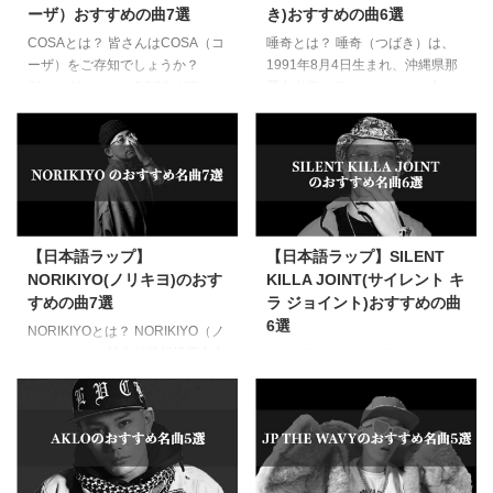
ーザ）おすすめの曲7選
き)おすすめの曲6選
同じ1978年生まれで、その世代
して、16歳の頃にレゲーアーテ
の先頭を走っていたのが彼でし
ィストでありながらフリースタイ
COSAとは？ 皆さんはCOSA（コ
唾奇とは？ 唾奇（つばき）は、
た。 女遊びの絶えない父、薬物
ルバトルでも大活躍している
ーザ）をご存知でしょうか？
1991年8月4日生まれ、沖縄県那
に手を出しドロップアウトしてし
MAKAと出会いラップを教わった
Chiryu-YonkersやCOSA×KID
覇市出身のラッパー。 その生い
まった母。 その結果、移り住ん
そうです。 ギャングチームに所
FRESINOとしての活動が有名な
立ちは壮絶で、シングルマザーの
だ常滑市で ...
属していたSATORUは、ラップ活
ラッパーですね。 COSAは愛知県
母親のネグレクトによりほぼ母親
動と ...
出身で1987年生まれ、中学時代
とは関わらない人生を歩んできま
にはすでに「ラッパーになる」と
した。 年に数日くらいしか帰っ
豪語し、卒業文集にも書き記して
てこない母親は、帰ってきても男
いた男です。 姉の影響で「ウェ
を連れだっての帰宅も多かったと
ッサイ」を好んだというCOSA
いいます。 食事は祖母が時折届
【日本語ラップ】
【日本語ラップ】SILENT
は、次第にニューヨークラップな
けてくれますが、なければ近所や
NORIKIYO(ノリキヨ)のおす
KILLA JOINT(サイレント キ
どに傾倒していきます。 「ウェ
マンションの住人に恵んでもらう
すめの曲7選
ラ ジョイント)おすすめの曲
ッサイ」とはロサンゼルスの西側
ような生活でした。 場合によっ
6選
「West Side」を意味し、ギャン
ては2歳年上の姉が万引きしてき
NORIKIYOとは？ NORIKIYO（ノ
グのリアルな生活をリリックにし
た食べ物を分け合うこともしばし
リキヨ）は、神奈川県相模原市出
SILENT KILLA JOINTとは？
たギャングスタ・ラッ ...
ばだったといいます。 そんな中
身で1979年生まれのラッパーで
SILENT KILLA JOINT（サイレン
で姉は不良になりシンナーに ...
す。 MACCHOや漢 a.k.a.GAMI、
ト キラ ジョイント）は、兵庫
般若などのレジェンド世代の1つ
県淡路島出身で1994年7月18日生
年下のNORIKIYOは、相模原の相
まれのラッパーです。 中学時代
武台という地元でSD JUNKSTA
から素行の悪さは折り紙付きで、
というHIP HOPクルーを結成し活
悪のサラブレッドだった彼。 そ