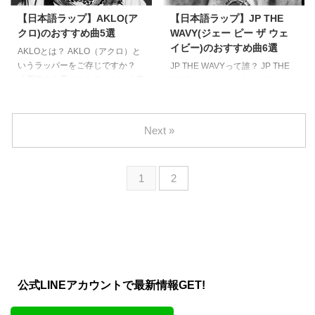
動を展開します。 しかし、そん
の素行の悪さは、2016年7月に傷
【日本語ラップ】AKLO(ア
【日本語ラップ】JP THE
なNORIKIYOに第一の試練が待っ
害監禁事件を引き起こし翌2017
クロ)のおすすめ曲5選
WAVY(ジェー ピー ザ ウェ
ていました。 当時、執行猶予中
年から2年9か月間の服役も経験
イビー)のおすすめ曲6選
だったNORIKIYO、友人と出かけ
AKLOとは？ AKLO（アクロ）と
した筋金入り。 しかも刑務所の
たクラブで酒をかけられたことか
いうラッパーをご存じですか？
中でロヒブノールという薬の中毒
JP THE WAVYって誰？ JP THE
ら相手と喧嘩になってしまいま
「悪路すら乗りこなす」という意
になってしまうという強烈な男で
WAVY（ジェー ピー ザ ウェ
す。 喧嘩がエスカレートし相手
味でAKLOという名義で活動する
した。 この薬は不眠症に対する
イビー）をご存じですか？ 彼
...
彼は、1981年生まれ。 メキシコ
処方薬として手に入るのですが、
は、YouTubeにアップしたたった
人の父、日本人の母の元に生まれ
薬を砕いて鼻から吸 ...
一曲にして大きな注目と名声を手
Next »
たハーフのAKLOは、10歳までメ
にしたシンデレラボーイ・ラッパ
キシコ、以降は日本（一時渡米）
ーです。 神奈川県平塚市出身、
で育ったある意味では逆輸入ラッ
1993年生まれの彼は小学生時代
1
2
パーです。 故に英語はネイティ
にドラムを習うも、中学・高校で
ブ、逆に日本語は当初、やや苦戦
はダンスに目覚め、ダンスクルー
していた状態でした。 日本語と
で活動をしていました。 ダンス
いう複雑な言語のニュアンスや意
のための楽曲としてHIP HOPに触
味に苦労しつつも、逆にその経験
れてた彼ですが、そのころは自分
が彼の日本語ラップの糧になった
がラッパーになるとは夢にも思わ
ことは想像にた易いでしょう。
なかったようです。 ダンスクル
そんな状況をク ...
ーのリーダーがシンガーとしての
公式LINEアカウントで最新情報GET!
...