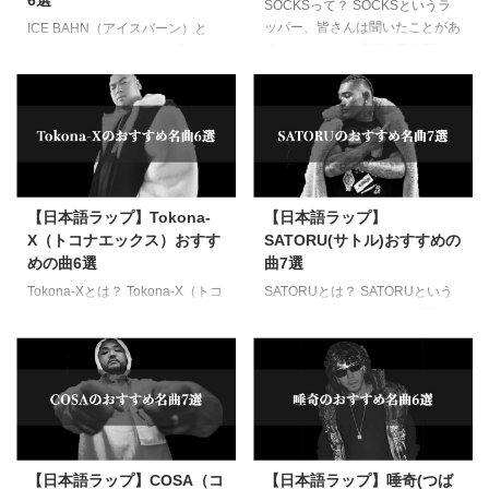
SOCKSって？ SOCKSというラ
ッパー、皆さんは聞いたことがあ
ICE BAHN（アイスバーン）と
るでしょうか。 東海HIP HOPの
は？ HIP HOP冬の時代と言われ
流れを汲んだ愛知県知多半島出身
た2003年に活動を開始したクル
のラッパーで、Tokona-Xが率い
ー、それがICE BAHN（アイスバ
ていたM.O.S.A.D.に大きな影響を
ーン）です。 日本語ラップが日
受けた一人です。 M.O.S.A.D.が
の目を浴び、シーンが盛り上がっ
隆盛を極めていた2002年辺りに
たからこそのHIP HOP人口の増
M.O.S.A.D.のライブを見て衝撃を
加、それによる供給過多が引き起
受けた17歳の彼。 そこでラッパ
こしたHIP HOP離れ、そんな厳し
【日本語ラップ】Tokona-
【日本語ラップ】
ーになることを決意したといいま
い時代を掻いくぐってきたICE
X（トコナエックス）おすす
SATORU(サトル)おすすめの
す。 そこから動き出したSOCKS
BAHNは、レジェンドクラスの老
めの曲6選
曲7選
は、DJ RYOWが展開する
舗クルーといえるでしょう。 メ
「Youngest In Charge」のメンバ
ンバーはフリースタイルダンジョ
Tokona-Xとは？ Tokona-X（トコ
SATORUとは？ SATORUという
ーとなりDJ RY ...
ンのモンスターとしても有名で
ナエックス）とは、1978年10月
名前や表記をみて、あの格闘イベ
ICE BAHNで唯一と言ってもいい
20日生まれ、愛知県常滑市出身
ントを思い浮かべる方も多いでし
表の活動を展開する低音域 ...
のラッパーです。 彼は、2004年
ょう。 そうです、「ブレイキン
11月に26歳という若さで早逝し
グダウン」のSATORUですね。
たことも含めて、今尚語り継がれ
そのSATORUとラッパーの
る超伝説の東海ラッパーです。
SATORUは同一人物です。 ブラ
世代で言えばMACCHOや漢.a.k.a
ジル生まれで、3歳で栃木県足利
GAMI、D.O、AK-69、DJ
市に移住してきたSATORUは中学
【日本語ラップ】COSA（コ
【日本語ラップ】唾奇(つば
RYOW、ANARCHY、般若などと
生でHIP HOPに出会います。 そ