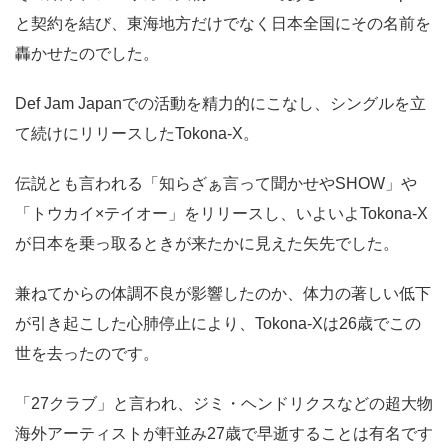
と契約を結び、東海地方だけでなく日本全国にその名前を
轟かせたのでした。
Def Jam Japanでの活動を精力的にこなし、シングルを立
て続けにリリースしたTokona-X。
伝説とも言われる「知らざぁ言って聞かせやSHOW」や
「トウカイ×テイオー」をリリースし、いよいよTokona-X
が日本を乗っ取るときが来たかに見えた矢先でした。
兼ねてからの体調不良が影響したのか、体力の著しい低下
が引き起こした心肺停止により、Tokona-Xは26歳でこの
世を去ったのです。
「27クラブ」と言われ、ジミ・ヘンドリクスなどの超大物
海外アーティストが軒並み27歳で早逝することは有名です