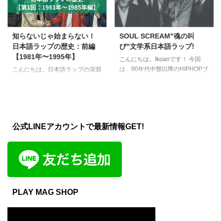
させたり継ぎ接ぎするなど曲の構
ーです。 神奈川県平塚市出身、
成を再構築することで名目上別の
1993年生まれの彼は小学生時代
曲を作り出す手法のこと。あくま
にドラムを習うも、中学・高校で
知らないじゃ始まらない！
SOUL SCREAM"魂の叫
で曲の一部分を引用するだけなの
はダンスに目覚め、ダンスクルー
日本語ラップの歴史：前編
び"文学系日本語ラップ!
で、基本的な歌詞やメロディーラ
で活動をしていました。 ダンス
【1981年〜1995年】
インをそのままなぞるカバーやア
のための楽曲としてHIP HOPに触
こんにちは。Ikoanです！ 今回
レンジとは別物である。 -サンプ
れてた彼ですが、そのころは自分
は、90年代中盤以降のHIPHOPブ
こんにちは。日本語ラップの深淵
リング wikipediaより引用 とまと
がラッパーになるとは夢にも思わ
ームの中で、「魂の叫び」をテー
へようこそ。 近年、Creepy Nuts
められています。わかりやすいで
なかったようです。 ダンスクル
マにヘッズたちを熱狂させた、
が世界チャートを席巻し、千葉雄
すね！ 要す ...
ーのリーダーがシンガーとしての
HAB I SCREAM、E.G.G.MAN、
喜の「チーム友達」が国境を越え
...
DJ CELORYの三人で構成された
る中、私たちは今、日本語ラップ
グループ、ソウルスクリーム
の「到達点」を目撃しています。
公式LINEアカウントで最新情報GET!
（SOUL SCREAM）をご紹介し
しかし、その輝かしい現在は、
ます。 ECD主催の伝説の
40年以上前の先人たちの「狂気
HIPHOPイベント"さんぴん
的な実験」から始まりました。
CAMP"にも出演した
「日本語ラップっていつ始まった
SOULSCREAM。 彼らは、他
の？」 その問いに答えるべく、
の"悪い"というイメージを前面に
1981年から2025年まで、5年刻
だして自分のことを歌う当時の主
みでその歴史を徹底解説していき
PLAY MAG SHOP
流のラッパーとは違う、一歩引い
ます。すべてが未知だった黎明期
た視点で精神的に深く ...
（1981-1985）を紐解きます。 --
- 1981年：世界を震撼させた ...