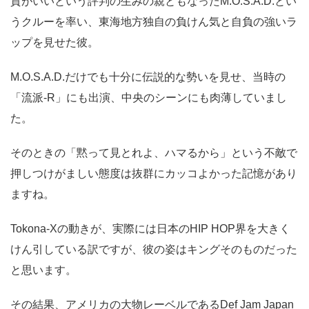
質がいいという評判の生みの親ともなったM.O.S.A.D.とい
うクルーを率い、東海地方独自の負けん気と自負の強いラ
ップを見せた彼。
M.O.S.A.D.だけでも十分に伝説的な勢いを見せ、当時の
「流派-R」にも出演、中央のシーンにも肉薄していまし
た。
そのときの「黙って見とれよ、ハマるから」という不敵で
押しつけがましい態度は抜群にカッコよかった記憶があり
ますね。
Tokona-Xの動きが、実際には日本のHIP HOP界を大きく
けん引している訳ですが、彼の姿はキングそのものだった
と思います。
その結果、アメリカの大物レーベルであるDef Jam Japan