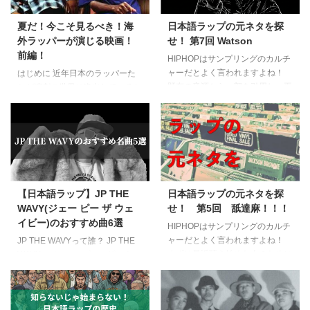
夏だ！今こそ見るべき！海
日本語ラップの元ネタを探
外ラッパーが演じる映画！
せ！ 第7回 Watson
前編！
HIPHOPはサンプリングのカルチ
ャーだとよく言われますよね！
はじめに 近年日本のラッパーた
既存の音源から一部を引用し、再
ちが演劇の世界に進出していると
構築することで新しい音楽を生み
いうニュースをよく耳にします
出す手法。 「この曲、どこかで
ね。 映画もそうですが、舞台な
聴いたことあるな？」と思って調
どでもよく主演、主役を演じてい
べたら、意外な名曲が使われてい
る作品が出てくるようになりまし
た時の感動は、ヒップホップファ
た。 賛否両論おそらくあるのだ
ンの醍醐味のひとつです。 今回
ろうとは思いますが、音楽以外に
は、徳島から彗星のごとく現れ、
も表現の方法、また収入源を持つ
【日本語ラップ】JP THE
日本語ラップの元ネタを探
今やシーンの中心人物となったラ
ことは最終的にそのアーティスト
WAVY(ジェー ピー ザ ウェ
せ！ 第5回 舐達麻！！！
ッパー・Watson（ワトソン）の
が再度そこで得たものを音楽に還
イビー)のおすすめ曲6選
元ネタを探っていきましょう！
元してくれるのではないかと思う
HIPHOPはサンプリングのカルチ
独自のワードセンスと、とぼけた
ので、個人的には賛成です。 ま
ャーだとよく言われますよね！
JP THE WAVYって誰？ JP THE
ユーモア、そしてハングリーさが
た、海外では古くから音楽のみに
まずは最近聴き始めた人のために
WAVY（ジェー ピー ザ ウェ
同居する彼のスタイル。 それを
とどまる事なくラッパーたちはム
サンプリングとは何かを説明しま
イビー）をご存じですか？ 彼
支えるビートには、AO ...
ービーで役を演じたりしています
しょう。 既存（過去）の音源か
は、YouTubeにアップしたたった
よね。音楽と俳優の二本柱で活動
ら音（ベース音等）や歌詞の一部
一曲にして大きな注目と名声を手
し ...
分を抜粋し、同じパートをループ
にしたシンデレラボーイ・ラッパ